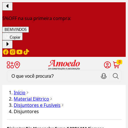
5%OFF na sua primeira compra:
BEMVINDO5
Copiar
0
Início
Material Elétrico
Disjuntores e Fusíveis
Disjuntores