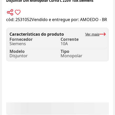
Disjuntor Din Monopolar Curva C 220V 10A Siemens
cód:
2531052
Vendido e entregue por:
AMOEDO - BR
Características do produto
Ver mais
Fornecedor
Corrente
Siemens
10A
Modelo
Tipo
Disjuntor
Monopolar