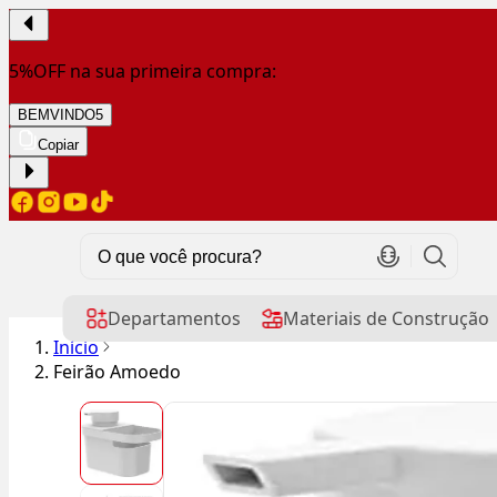
5%OFF na sua primeira compra:
BEMVINDO5
Copiar
Departamentos
Materiais de Construção
Início
Feirão Amoedo