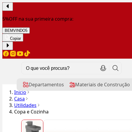
5%OFF na sua primeira compra:
BEMVINDO5
Copiar
Departamentos
Materiais de Construção
Início
Casa
Utilidades
Copa e Cozinha