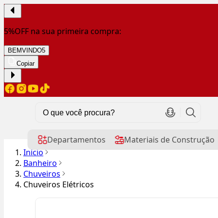
5%OFF na sua primeira compra:
BEMVINDO5
Copiar
Departamentos
Materiais de Construção
Início
Banheiro
Chuveiros
Chuveiros Elétricos