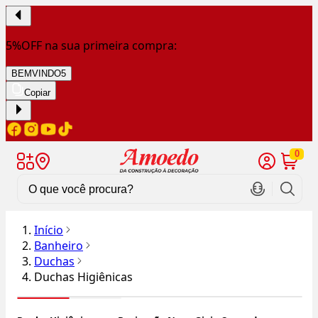
5%OFF na sua primeira compra:
BEMVINDO5
Copiar
0
Início
Banheiro
Duchas
Duchas Higiênicas