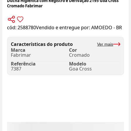
Ducha Higiênica com Registro e Derivação 2195 Goa Cross
Cromado Fabrimar
cód:
2588780
Vendido e entregue por:
AMOEDO - BR
Características do produto
Ver mais
Marca
Cor
Fabrimar
Cromado
Referência
Modelo
7387
Goa Cross