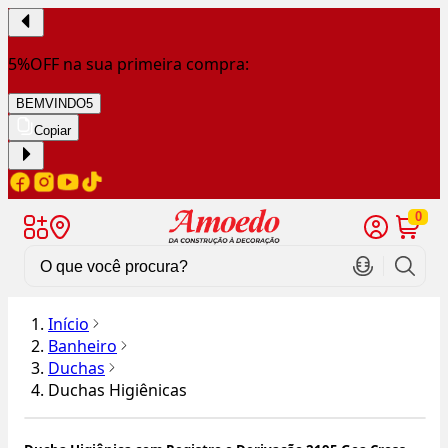
5%OFF na sua primeira compra:
BEMVINDO5
Copiar
0
Início
Banheiro
Duchas
Duchas Higiênicas