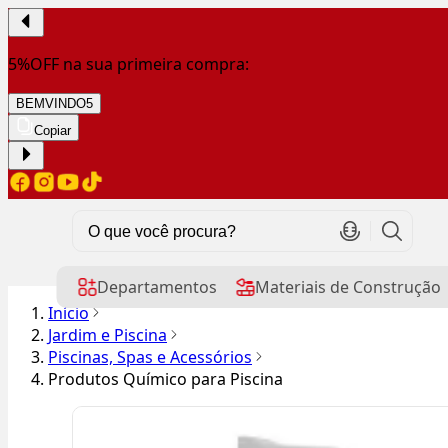
5%OFF na sua primeira compra:
BEMVINDO5
Copiar
Departamentos
Materiais de Construção
Início
Jardim e Piscina
Piscinas, Spas e Acessórios
Produtos Químico para Piscina