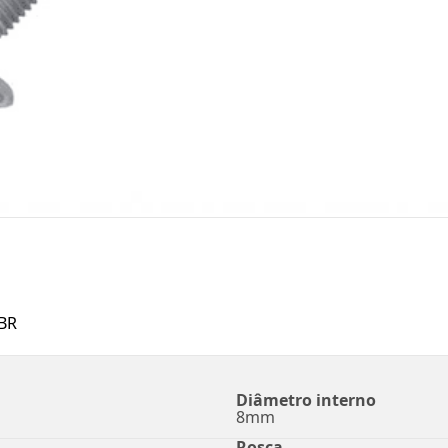
BR
Diâmetro interno
8mm
Rosca