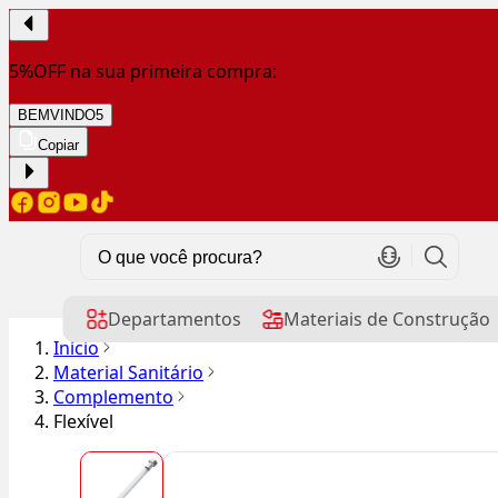
5%OFF na sua primeira compra:
BEMVINDO5
Copiar
Departamentos
Materiais de Construção
Início
Material Sanitário
Complemento
Flexível