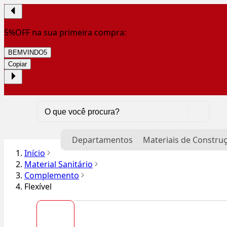
5%OFF na sua primeira compra:
BEMVINDO5
Copiar
Departamentos
Materiais de Constru
Início
Material Sanitário
Complemento
Flexível