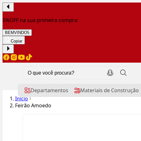
5%OFF na sua primeira compra:
BEMVINDO5
Copiar
Departamentos
Materiais de Construção
Início
Feirão Amoedo