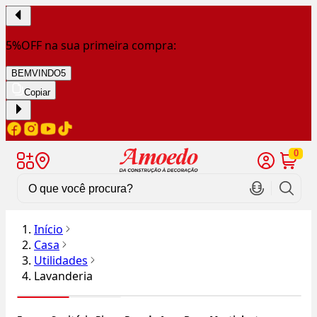
5%OFF na sua primeira compra:
BEMVINDO5
Copiar
0
Início
Casa
Utilidades
Lavanderia