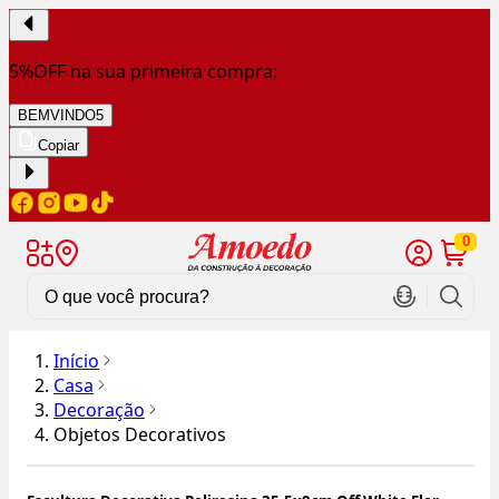
5%OFF na sua primeira compra:
BEMVINDO5
Copiar
0
Início
Casa
Decoração
Objetos Decorativos