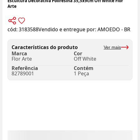
Escultura Decorativa Poliresina 35,5x9cm Off White Flor
Arte
cód:
3183588
Vendido e entregue por:
AMOEDO - BR
Características do produto
Ver mais
Marca
Cor
Flor Arte
Off White
Referência
Contém
82789001
1 Peça