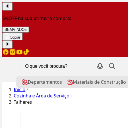
5%OFF na sua primeira compra:
BEMVINDO5
Copiar
Departamentos
Materiais de Construção
Início
Cozinha e Área de Serviço
Talheres