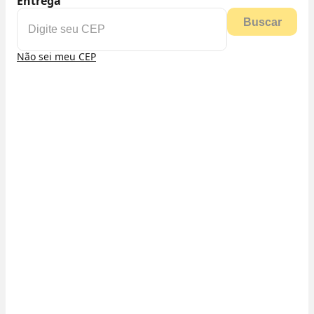
Entrega
Buscar
Não sei meu CEP