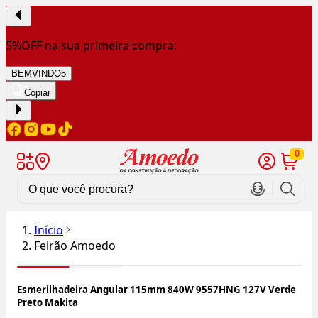
5%OFF na sua primeira compra:
BEMVINDO5
Copiar
0
Início
Feirão Amoedo
Esmerilhadeira Angular 115mm 840W 9557HNG 127V Verde
Preto Makita