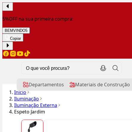
5%OFF na sua primeira compra:
BEMVINDO5
Copiar
Departamentos
Materiais de Construção
Início
Iluminação
Iluminação Externa
Espeto Jardim