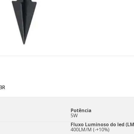
BR
Potência
5W
Fluxo Luminoso do led (LM
400LM/M (-+10%)