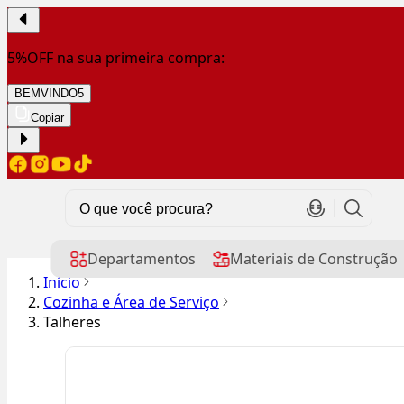
5%OFF na sua primeira compra:
BEMVINDO5
Copiar
Departamentos
Materiais de Construção
Início
Cozinha e Área de Serviço
Talheres