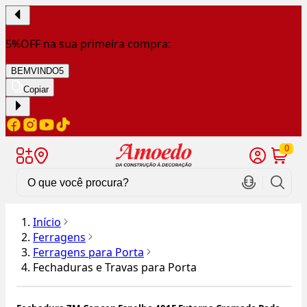
5%OFF na sua primeira compra:
BEMVINDO5
Copiar
0
Início
Ferragens
Ferragens para Porta
Fechaduras e Travas para Porta