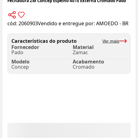
Fechadura ZM Concep Espelho 401E Externa Cromado Pado
cód:
2060903
Vendido e entregue por:
AMOEDO - BR
Características do produto
Ver mais
Fornecedor
Material
Pado
Zamac
Modelo
Acabamento
Concep
Cromado