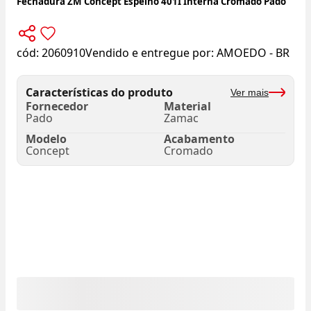
Fechadura ZM Concept Espelho 401I Interna Cromado Pado
cód:
2060910
Vendido e entregue por:
AMOEDO - BR
Características do produto
Ver mais
Fornecedor
Material
Pado
Zamac
Modelo
Acabamento
Concept
Cromado