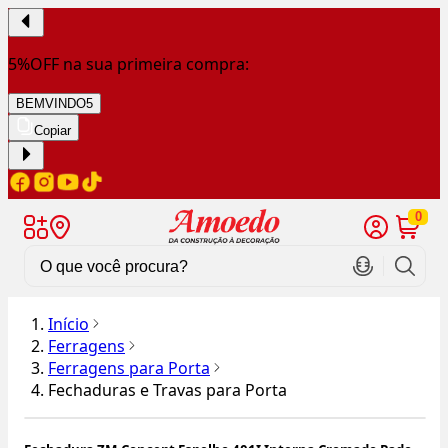
5%OFF na sua primeira compra:
BEMVINDO5
Copiar
0
Início
Ferragens
Ferragens para Porta
Fechaduras e Travas para Porta