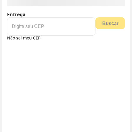
Entrega
Buscar
Não sei meu CEP