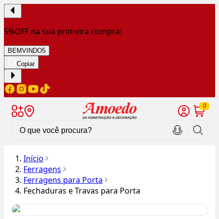
5%OFF na sua primeira compra:
BEMVINDO5
Copiar
0
Início
Ferragens
Ferragens para Porta
Fechaduras e Travas para Porta