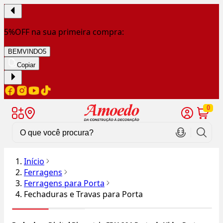
5%OFF na sua primeira compra:
BEMVINDO5
Copiar
0
Início
Ferragens
Ferragens para Porta
Fechaduras e Travas para Porta