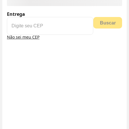
Entrega
Buscar
Não sei meu CEP