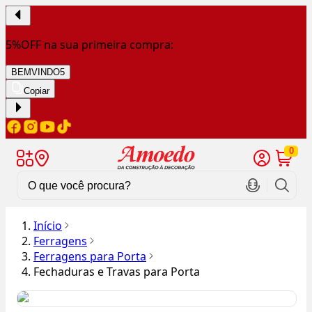
5%OFF na sua primeira compra:
BEMVINDO5
Copiar
0
Início
Ferragens
Ferragens para Porta
Fechaduras e Travas para Porta