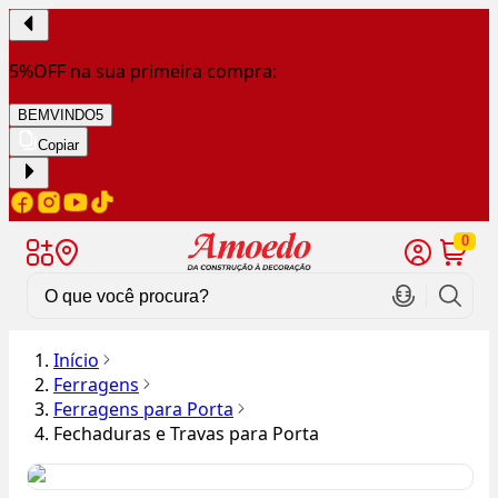
5%OFF na sua primeira compra:
BEMVINDO5
Copiar
0
Início
Ferragens
Ferragens para Porta
Fechaduras e Travas para Porta