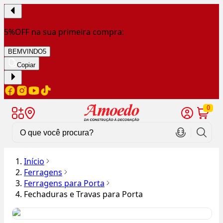
5%OFF na sua primeira compra:
BEMVINDO5
Copiar
0
Início
Ferragens
Ferragens para Porta
Fechaduras e Travas para Porta