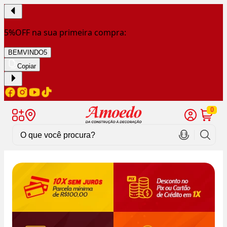
5%OFF na sua primeira compra:
BEMVINDO5
Copiar
0