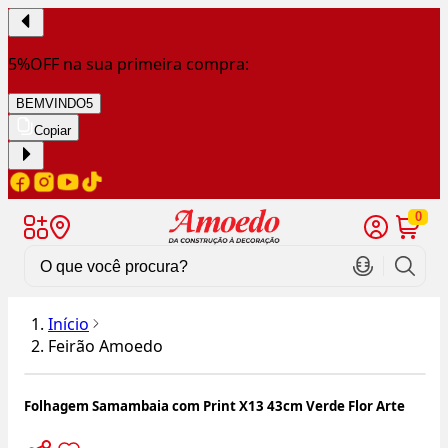
5%OFF na sua primeira compra:
BEMVINDO5
Copiar
0
Início
Feirão Amoedo
Folhagem Samambaia com Print X13 43cm Verde Flor Arte