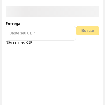
Entrega
Buscar
Não sei meu CEP