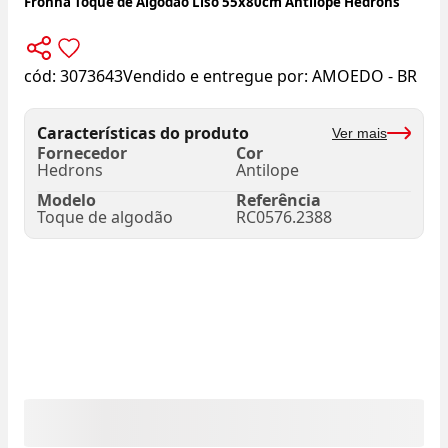
Fronha Toque de Algodão Liso 55x80cm Antílope Hedrons
cód:
3073643
Vendido e entregue por:
AMOEDO - BR
Características do produto
Ver mais
Fornecedor
Cor
Hedrons
Antilope
Modelo
Referência
Toque de algodão
RC0576.2388