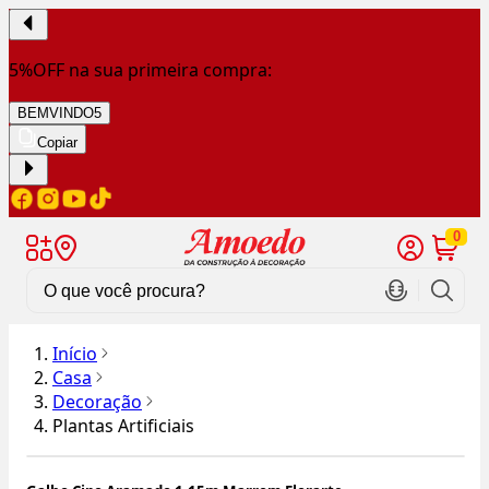
5%OFF na sua primeira compra:
BEMVINDO5
Copiar
0
Início
Casa
Decoração
Plantas Artificiais