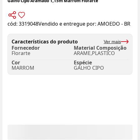
Galho Cipo Aramado 1,15m Marrom Florarte
cód:
3319048
Vendido e entregue por:
AMOEDO - BR
Características do produto
Ver mais
Fornecedor
Material Composição
Florarte
ARAME,PLASTICO
Cor
Espécie
MARROM
GALHO CIPO