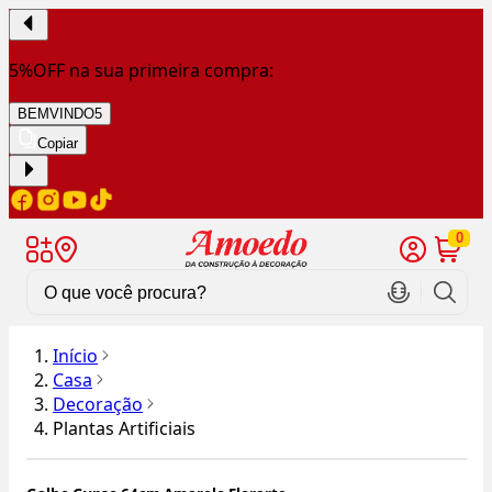
5%OFF na sua primeira compra:
BEMVINDO5
Copiar
0
Início
Casa
Decoração
Plantas Artificiais