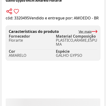
Galho Gypso 64cm Amarelo Florarte
cód:
3320495
Vendido e entregue por:
AMOEDO - BR
Características do produto
Ver mais
Fornecedor
Material Composição
Florarte
PLASTICO,ARAME,ESPU
MA
Cor
Espécie
AMARELO
GALHO GYPSO