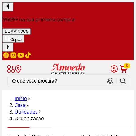
5%OFF na sua primeira compra:
BEMVINDO5
Copiar
0
Início
Casa
Utilidades
Organização