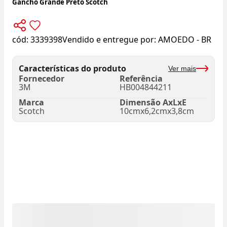
Gancho Grande Preto Scotch
cód:
3339398
Vendido e entregue por:
AMOEDO - BR
Características do produto
Ver mais
Fornecedor
Referência
3M
HB004844211
Marca
Dimensão AxLxE
Scotch
10cmx6,2cmx3,8cm