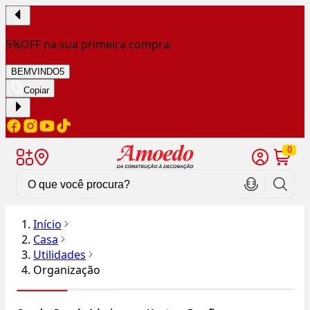
5%OFF na sua primeira compra:
BEMVINDO5
Copiar
0
Início
Casa
Utilidades
Organização