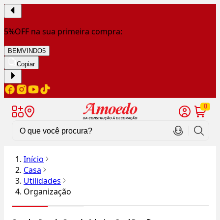
5%OFF na sua primeira compra:
BEMVINDO5
Copiar
0
Início
Casa
Utilidades
Organização