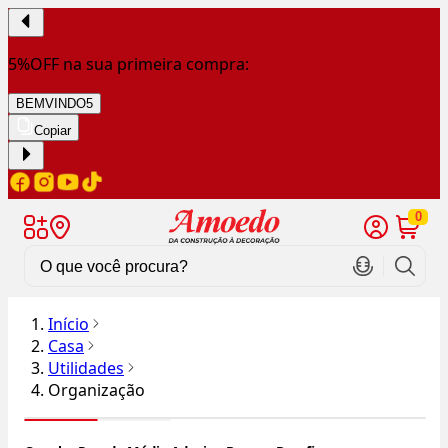
5%OFF na sua primeira compra:
BEMVINDO5
Copiar
0
Início
Casa
Utilidades
Organização