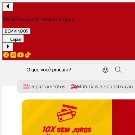
5%OFF na sua primeira compra:
BEMVINDO5
Copiar
Departamentos
Materiais de Construção