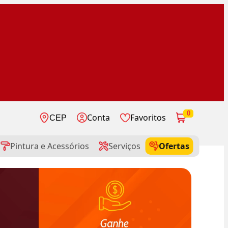
0
Conta
Favoritos
CEP
Pintura e Acessórios
Serviços
Ofertas