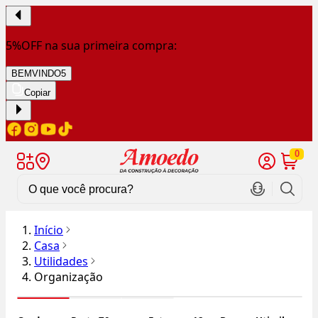
5%OFF na sua primeira compra:
BEMVINDO5
Copiar
0
Início
Casa
Utilidades
Organização