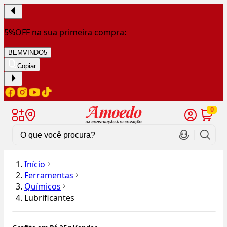
5%OFF na sua primeira compra:
BEMVINDO5
Copiar
0
Início
Ferramentas
Químicos
Lubrificantes