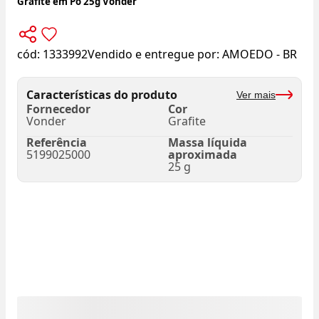
Grafite em Pó 25g Vonder
cód:
1333992
Vendido e entregue por:
AMOEDO - BR
Características do produto
Ver mais
Fornecedor
Cor
Vonder
Grafite
Referência
Massa líquida
5199025000
aproximada
25 g