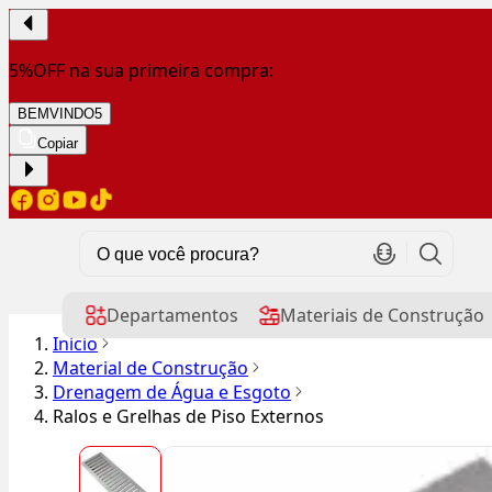
5%OFF na sua primeira compra:
BEMVINDO5
Copiar
Departamentos
Materiais de Construção
Início
Material de Construção
Drenagem de Água e Esgoto
Ralos e Grelhas de Piso Externos