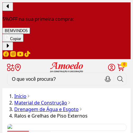
5%OFF na sua primeira compra:
BEMVINDO5
Copiar
0
Início
Material de Construção
Drenagem de Água e Esgoto
Ralos e Grelhas de Piso Externos