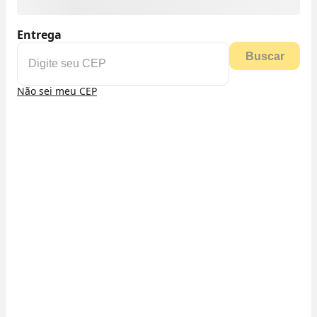
Entrega
Buscar
Não sei meu CEP