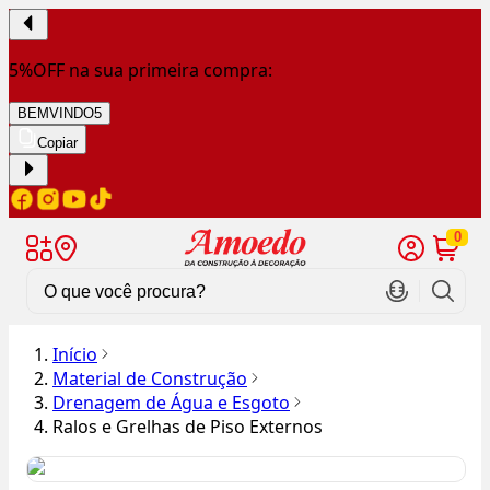
5%OFF na sua primeira compra:
BEMVINDO5
Copiar
0
Início
Material de Construção
Drenagem de Água e Esgoto
Ralos e Grelhas de Piso Externos