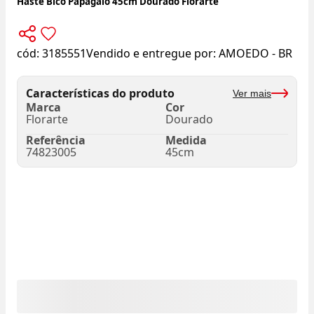
Haste Bico Papagaio 45cm Dourado Florarte
cód:
3185551
Vendido e entregue por:
AMOEDO - BR
Características do produto
Ver mais
Marca
Cor
Florarte
Dourado
Referência
Medida
74823005
45cm