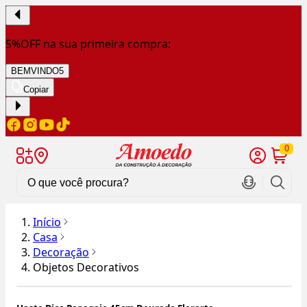
5%OFF na sua primeira compra:
BEMVINDO5
Copiar
0
Início
Casa
Decoração
Objetos Decorativos