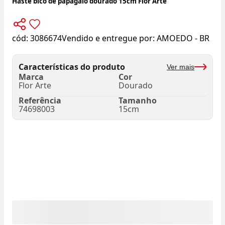
Haste bico de papagaio dourado 15cm Flor Arte
cód:
3086674
Vendido e entregue por:
AMOEDO - BR
Características do produto
Ver mais
Marca
Cor
Flor Arte
Dourado
Referência
Tamanho
74698003
15cm