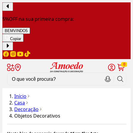
5%OFF na sua primeira compra:
BEMVINDO5
Copiar
0
Início
Casa
Decoração
Objetos Decorativos