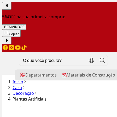
5%OFF na sua primeira compra:
BEMVINDO5
Copiar
Departamentos
Materiais de Construção
Início
Casa
Decoração
Plantas Artificiais