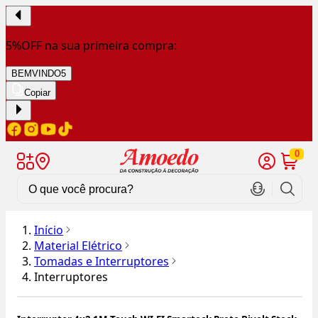
5%OFF na sua primeira compra:
BEMVINDO5
Copiar
0
Início
Material Elétrico
Tomadas e Interruptores
Interruptores