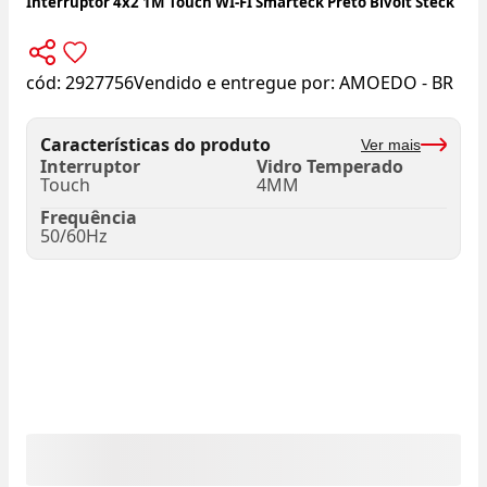
Interruptor 4x2 1M Touch WI-FI Smarteck Preto Bivolt Steck
cód:
2927756
Vendido e entregue por:
AMOEDO - BR
Características do produto
Ver mais
Interruptor
Vidro Temperado
Touch
4MM
Frequência
50/60Hz