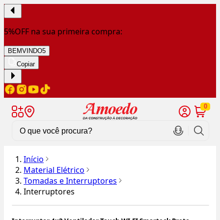
5%OFF na sua primeira compra:
BEMVINDO5
Copiar
0
Início
Material Elétrico
Tomadas e Interruptores
Interruptores