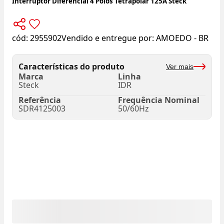
Interruptor Diferencial 4 Polos Tetrapolar 125A Steck
cód:
2955902
Vendido e entregue por:
AMOEDO - BR
Características do produto
Ver mais
Marca
Linha
Steck
IDR
Referência
Frequência Nominal
SDR4125003
50/60Hz