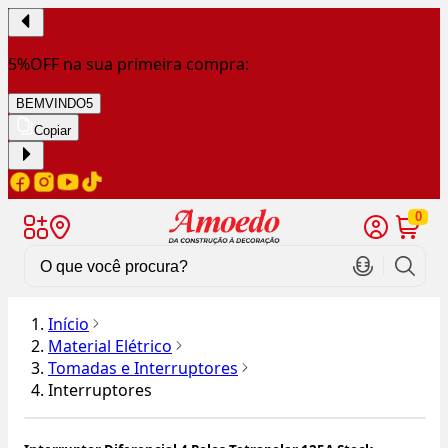
5%OFF na sua primeira compra:
BEMVINDO5
Copiar
0
Início
Material Elétrico
Tomadas e Interruptores
Interruptores