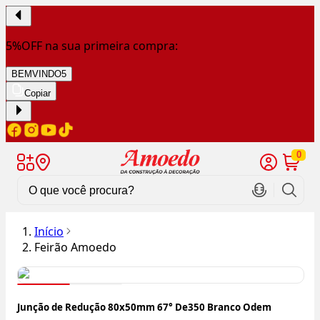
5%OFF na sua primeira compra:
BEMVINDO5
Copiar
0
Início
Feirão Amoedo
Junção de Redução 80x50mm 67° De350 Branco Odem