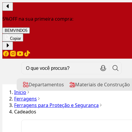
5%OFF na sua primeira compra:
BEMVINDO5
Copiar
Departamentos
Materiais de Construção
Início
Ferragens
Ferragens para Proteção e Segurança
Cadeados