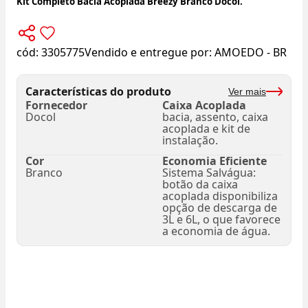
Kit Completo Bacia Acoplada Breezy Branco Docol.
cód:
3305775
Vendido e entregue por:
AMOEDO - BR
Características do produto
Ver mais
Fornecedor
Caixa Acoplada
Docol
bacia, assento, caixa
acoplada e kit de
instalação.
Cor
Economia Eficiente
Branco
Sistema Salvágua:
botão da caixa
acoplada disponibiliza
opção de descarga de
3L e 6L, o que favorece
a economia de água.